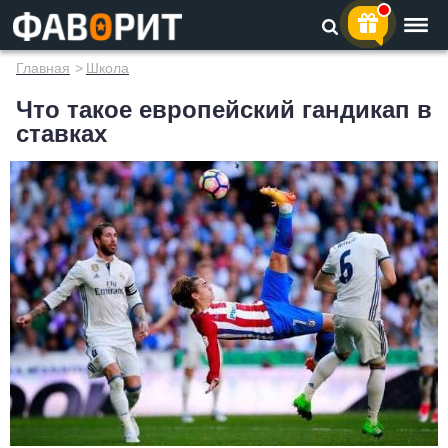
Главная
>
Школа
Что такое европейский гандикап в
ставках