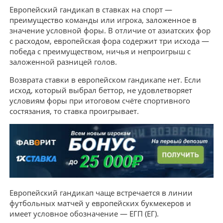
Европейский гандикап в ставках на спорт —
преимущество команды или игрока, заложенное в
значение условной форы. В отличие от азиатских фор
с расходом, европейская фора содержит три исхода —
победа с преимуществом, ничья и непроигрыш с
заложенной разницей голов.
Возврата ставки в европейском гандикапе нет. Если
исход, который выбрал беттор, не удовлетворяет
условиям форы при итоговом счёте спортивного
состязания, то ставка проигрывает.
Европейский гандикап чаще встречается в линии
футбольных матчей у европейских букмекеров и
имеет условное обозначение — ЕГП (ЕГ).