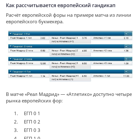
Как рассчитывается европейский гандикап
Расчёт европейской форы на примере матча из линии
европейского букмекера.
В матче «Реал Мадрид» — «Атлетико» доступно четыре
рынка европейских фор:
ЕГП 0 1
ЕГП 0 2
ЕГП 0 3
ЕГП 1 0