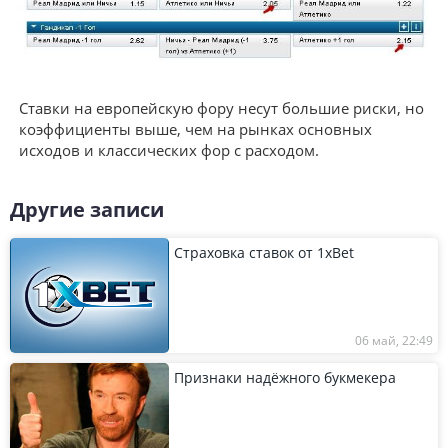
Ставки на европейскую фору несут большие риски, но
коэффициенты выше, чем на рынках основных
исходов и классических фор с расходом.
Другие записи
Страховка ставок от 1xBet
06 май, 22:49
Признаки надёжного букмекера