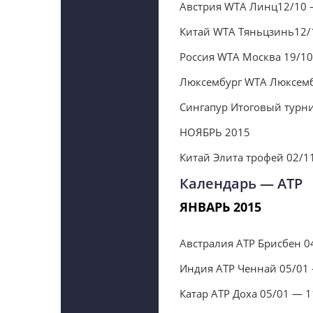
Австрия WTA Линц12/10 
Китай WTA Тяньцзинь12/
Россия WTA Москва 19/10
Люксембург WTA Люксемб
Сингапур Итоговый турн
НОЯБРЬ 2015
Китай Элита трофей 02/1
Календарь — ATP
ЯНВАРЬ 2015
Австралия ATP Брисбен 0
Индия ATP Ченнай 05/01
Катар АТР Доха 05/01 — 1