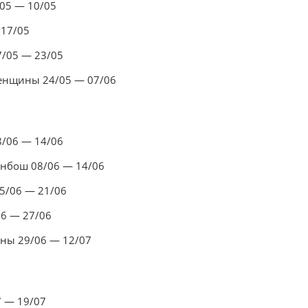
05 — 10/05
 17/05
7/05 — 23/05
енщины 24/05 — 07/06
8/06 — 14/06
нбош 08/06 — 14/06
5/06 — 21/06
06 — 27/06
ны 29/06 — 12/07
7 — 19/07