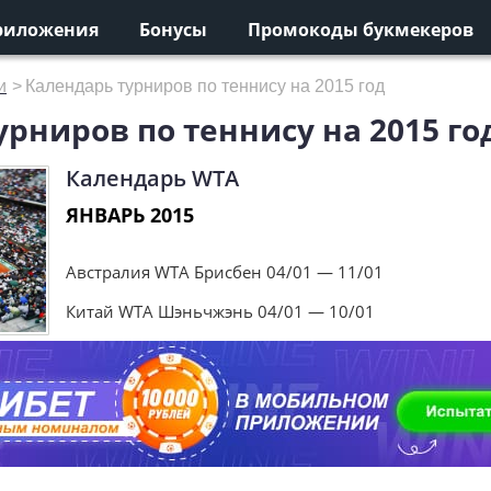
риложения
Бонусы
Промокоды букмекеров
и
>
Календарь турниров по теннису на 2015 год
рниров по теннису на 2015 го
Календарь WTA
ЯНВАРЬ 2015
Австралия WTA Брисбен 04/01 — 11/01
Китай WTA Шэньчжэнь 04/01 — 10/01