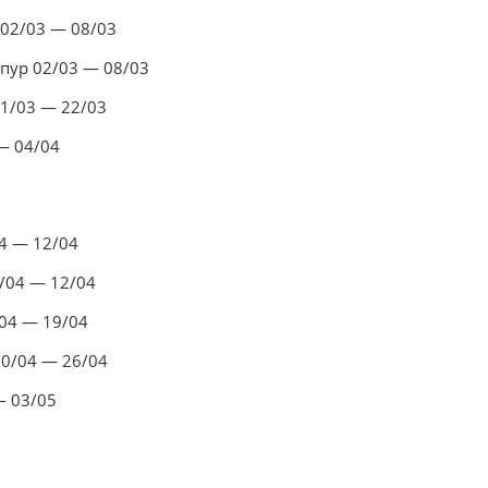
02/03 — 08/03
пур 02/03 — 08/03
1/03 — 22/03
— 04/04
4 — 12/04
/04 — 12/04
04 — 19/04
0/04 — 26/04
— 03/05