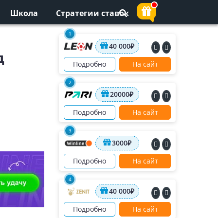
Школа
Стратегии ставок
1
40 000₽
д
Подробно
На сайт
2
20000₽
Подробно
На сайт
3
3000₽
Подробно
На сайт
4
40 000₽
Подробно
На сайт