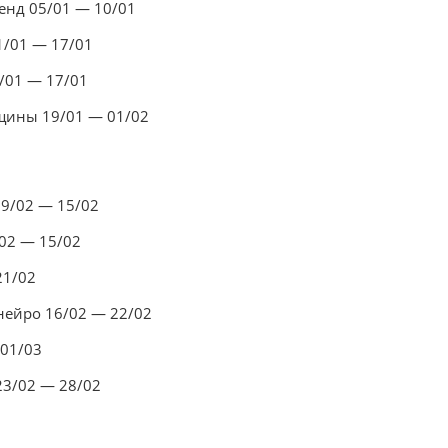
енд 05/01 — 10/01
1/01 — 17/01
/01 — 17/01
щины 19/01 — 01/02
9/02 — 15/02
02 — 15/02
21/02
нейро 16/02 — 22/02
 01/03
23/02 — 28/02