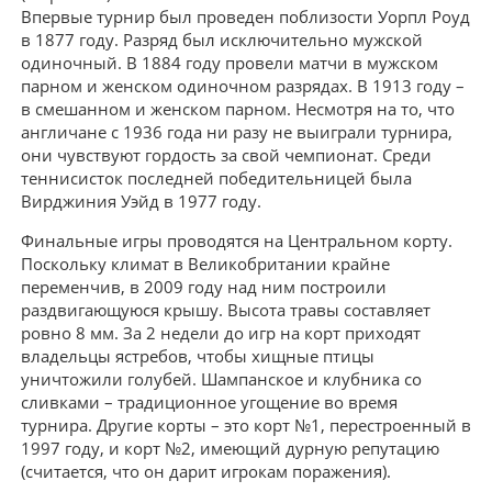
Впервые турнир был проведен поблизости Уорпл Роуд
в 1877 году. Разряд был исключительно мужской
одиночный. В 1884 году провели матчи в мужском
парном и женском одиночном разрядах. В 1913 году –
в смешанном и женском парном. Несмотря на то, что
англичане с 1936 года ни разу не выиграли турнира,
они чувствуют гордость за свой чемпионат. Среди
теннисисток последней победительницей была
Вирджиния Уэйд в 1977 году.
Финальные игры проводятся на Центральном корту.
Поскольку климат в Великобритании крайне
переменчив, в 2009 году над ним построили
раздвигающуюся крышу. Высота травы составляет
ровно 8 мм. За 2 недели до игр на корт приходят
владельцы ястребов, чтобы хищные птицы
уничтожили голубей. Шампанское и клубника со
сливками – традиционное угощение во время
турнира. Другие корты – это корт №1, перестроенный в
1997 году, и корт №2, имеющий дурную репутацию
(считается, что он дарит игрокам поражения).