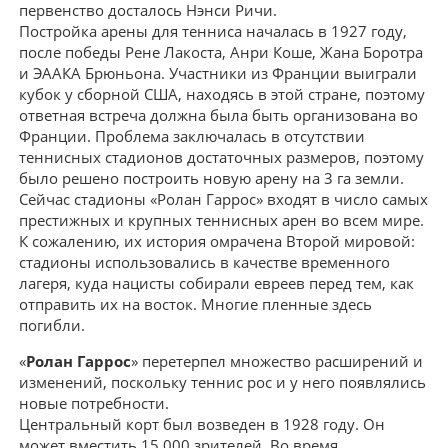
первенство досталось Нэнси Ричи.
Постройка арены для тенниса началась в 1927 году,
после победы Рене Лакоста, Анри Коше, Жана Боротра
и ЭААКА Брюньона. Участники из Франции выиграли
кубок у сборной США, находясь в этой стране, поэтому
ответная встреча должна была быть организована во
Франции. Проблема заключалась в отсутствии
теннисных стадионов достаточных размеров, поэтому
было решено построить новую арену на 3 га земли.
Сейчас стадионы «Ролан Гаррос» входят в число самых
престижных и крупных теннисных арен во всем мире.
К сожалению, их история омрачена Второй мировой:
стадионы использовались в качестве временного
лагеря, куда нацисты собирали евреев перед тем, как
отправить их на восток. Многие пленные здесь
погибли.
«
Ролан Гаррос
» перетерпел множество расширений и
изменений, поскольку теннис рос и у него появлялись
новые потребности.
Центральный корт был возведен в 1928 году. Он
может вместить 15 000 зрителей. Во время