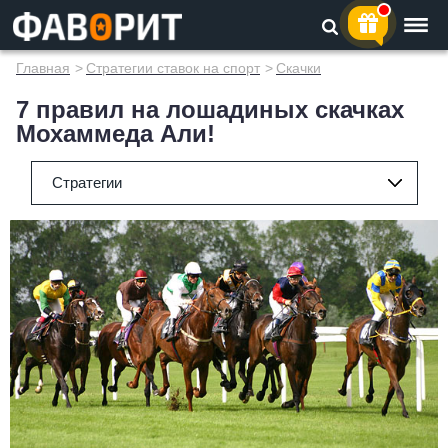
Главная
>
Стратегии ставок на спорт
>
Скачки
7 правил на лошадиных скачках
Мохаммеда Али!
Стратегии