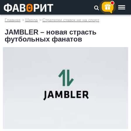
Главная
>
Школа
>
Стратегии ставок не на спорт
JAMBLER – новая страсть
футбольных фанатов