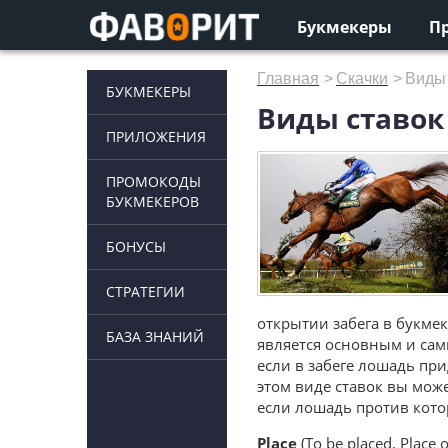
Букмекеры
П
Главная
>
Скачки
>
Виды 
БУКМЕКЕРЫ
Виды ставок
ПРИЛОЖЕНИЯ
ПРОМОКОДЫ
БУКМЕКЕРОВ
БОНУСЫ
СТРАТЕГИИ
открытии забега в букмек
БАЗА ЗНАНИЙ
является основным и сам
если в забеге лошадь при
этом виде ставок вы мож
если лошадь против кото
Place
(To be placed, Place