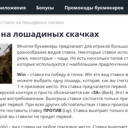
риложения
Бонусы
Промокоды букмекеров
ставок на лошадиных скачках
 на лошадиных скачках
Многие букмекеры предлагают для игроков большо
разнообразие видов ставок. Некоторые ставки исп
реже, некоторые – чаще. Но есть несколько типов ст
которые используются с наибольшим предпочтени
Win
– ставка на победу в гонке.
Win
это вид ставки 
можете выбрать одну лошадь, которая, как вы счита
1-е призовое место. Эта ставка предлагается первой
ерской конторе и просто обозначается как «
ЗА
» (
Back
). Этот
ым востребованным. Выигрыш ставки состоится только при
дёт первой. При всех других обстоятельствах ставка проиграе
ете поставить ставку
ПРОТИВ
(
Lay
). Ставка выиграет только в
рой вы ставили не придет первой.
 only) – вид ставки на любое призовое место. Ставка выиграет