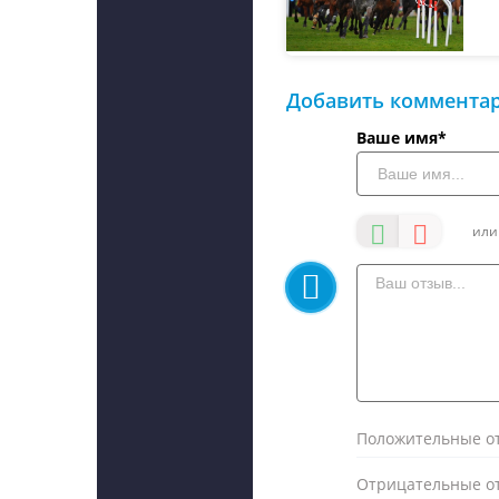
Добавить коммента
Ваше имя*
Положительные от
Отрицательные от