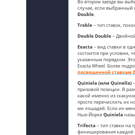
Во втором заезде вы выби
случае, если выбранный 
Double
.
Treble
– тип ставок, похо
Double Double
– Двойной
Exacta
– вид ставки в од
состоится при условии, 
указанным порядком. Этот
Exacta Wheel. Более подр
посвященной ставкам E
Quiniela (или Quinella)
—
призовой позиции. В раз
какой именно из скакуно
просто перечислить их но
ми лошадей. Если их мень
Нью-Йорке
Quiniela
наз
Trifecta
– тип ставки на 
финиширования каждой 