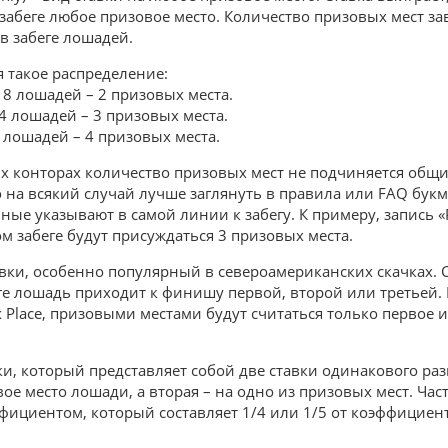
забеге любое призовое место. Количество призовых мест за
в забеге лошадей.
я такое распределение:
е 8 лошадей – 2 призовых места.
14 лошадей – 3 призовых места.
4 лошадей – 4 призовых места.
х конторах количество призовых мест не подчиняется общ
 на всякий случай лучше заглянуть в правила или FAQ бук
ые указывают в самой линии к забегу. К примеру, запись «Pl
том забеге будут присуждаться 3 призовых места.
авки, особенно популярный в североамериканских скачках. 
ге лошадь приходит к финишу первой, второй или третьей. 
х Place, призовыми местами будут считаться только первое 
ки, который представляет собой две ставки одинакового ра
вое место лошади, а вторая – на одно из призовых мест. Час
ффициентом, который составляет 1/4 или 1/5 от коэффициен