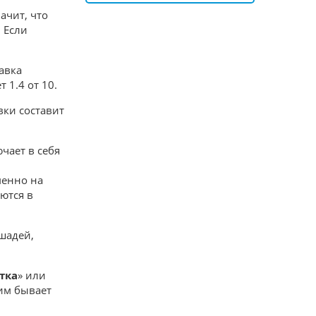
ачит, что
 Если
авка
 1.4 от 10.
вки составит
чает в себя
менно на
ются в
ошадей,
тка
» или
(им бывает