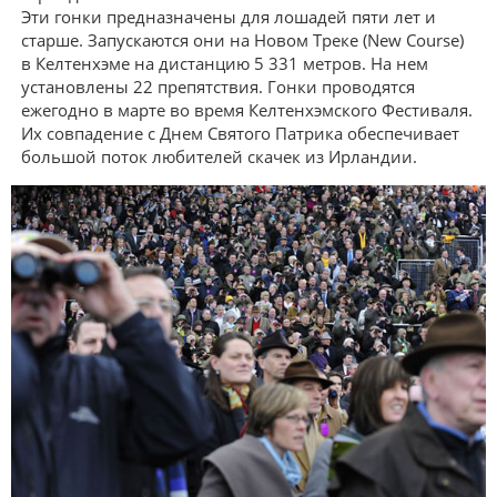
Эти гонки предназначены для лошадей пяти лет и
старше. Запускаются они на Новом Треке (New Course)
в Келтенхэме на дистанцию 5 331 метров. На нем
установлены 22 препятствия. Гонки проводятся
ежегодно в марте во время Келтенхэмского Фестиваля.
Их совпадение с Днем Святого Патрика обеспечивает
большой поток любителей скачек из Ирландии.