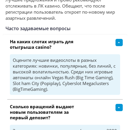
отслеживать в ЛК казино. Обещают, что после
регистрации пользователь откроет по-новому мир
азартных развлечений.
Часто задаваемые вопросы
На каких слотах играть для
отыгрыша casino?
Оцените лучшие видеослоты в разных
категориях: новинки, популярные, без линий, с
высокой волатильностью. Среди них игровые
автоматы онлайн Vegas Rush (Big Time Gaming),
Slot ham City (Popiplay), Cyberslot Megaclusters
(BigTimeGaming).
Сколько вращений выдают
новым пользователям за
первый депозит?