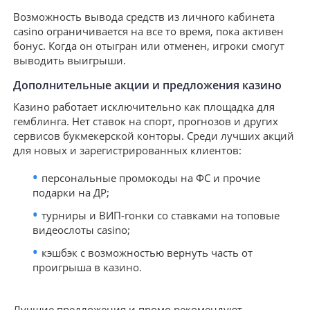
Возможность вывода средств из личного кабинета
casino ограничивается на все то время, пока активен
бонус. Когда он отыгран или отменен, игроки смогут
выводить выигрыши.
Дополнительные акции и предложения казино
Казино работает исключительно как площадка для
гемблинга. Нет ставок на спорт, прогнозов и других
сервисов букмекерской конторы. Среди лучших акций
для новых и зарегистрированных клиентов:
персональные промокоды на ФС и прочие
подарки на ДР;
турниры и ВИП-гонки со ставками на топовые
видеослоты casino;
кэшбэк с возможностью вернуть часть от
проигрыша в казино.
Лучшие предложения и промо рекомендуют