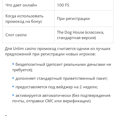
Что дает онлайн
100 FS
Когда использовать
При регистрации
промокод на бонус
The Dog House (классика,
Слот casino
стандартная версия)
Для Unlim casino промокод считается одним из лучших
предложений при регистрации новых игроков:
бездепозитный (депозит реальными деньгами не
требуется);
дополняет стандартный приветственный пакет;
предоставляется под вейджер на 2 недели;
активируется автоматически (без подтверждения
почты, отправки СМС или верификации).