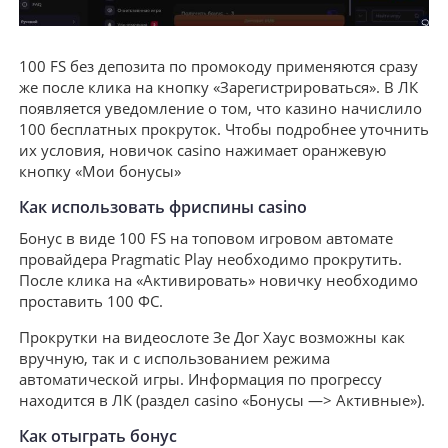
100 FS без депозита по промокоду применяются сразу
же после клика на кнопку «Зарегистрироваться». В ЛК
появляется уведомление о том, что казино начислило
100 бесплатных прокруток. Чтобы подробнее уточнить
их условия, новичок casino нажимает оранжевую
кнопку «Мои бонусы»
Как использовать фриспины casino
Бонус в виде 100 FS на топовом игровом автомате
провайдера Pragmatic Play необходимо прокрутить.
После клика на «Активировать» новичку необходимо
проставить 100 ФС.
Прокрутки на видеослоте Зе Дог Хаус возможны как
вручную, так и с использованием режима
автоматической игры. Информация по прогрессу
находится в ЛК (раздел casino «Бонусы —> Активные»).
Как отыграть бонус