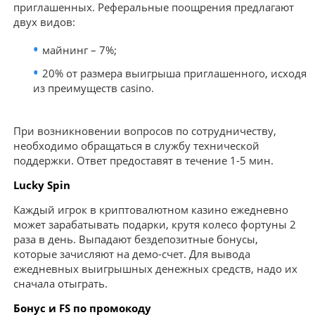
приглашенных. Реферальные поощрения предлагают
двух видов:
майнинг – 7%;
20% от размера выигрыша приглашенного, исходя
из преимуществ casino.
При возникновении вопросов по сотрудничеству,
необходимо обращаться в службу технической
поддержки. Ответ предоставят в течение 1-5 мин.
Lucky Spin
Каждый игрок в криптовалютном казино ежедневно
может зарабатывать подарки, крутя колесо фортуны 2
раза в день. Выпадают бездепозитные бонусы,
которые зачисляют на демо-счет. Для вывода
ежедневных выигрышных денежных средств, надо их
сначала отыграть.
Бонус и FS по промокоду