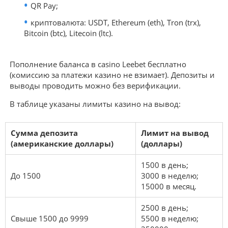
QR Pay;
криптовалюта: USDT, Ethereum (eth), Tron (trx),
Bitcoin (btc), Litecoin (ltc).
Пополнение баланса в casino Leebet бесплатно
(комиссию за платежи казино не взимает). Депозиты и
выводы проводить можно без верификации.
В таблице указаны лимиты казино на вывод:
Сумма депозита
Лимит на вывод
(американские доллары)
(доллары)
1500 в день;
До 1500
3000 в неделю;
15000 в месяц.
2500 в день;
Свыше 1500 до 9999
5500 в неделю;