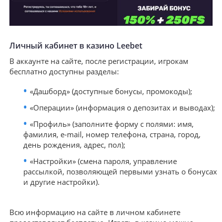
Личный кабинет в казино Leebet
В аккаунте на сайте, после регистрации, игрокам
бесплатно доступны разделы:
«Дашборд» (доступные бонусы, промокоды);
«Операции» (информация о депозитах и выводах);
«Профиль» (заполните форму с полями: имя,
фамилия, e-mail, номер телефона, страна, город,
день рождения, адрес, пол);
«Настройки» (смена пароля, управление
рассылкой, позволяющей первыми узнать о бонусах
и другие настройки).
Всю информацию на сайте в личном кабинете