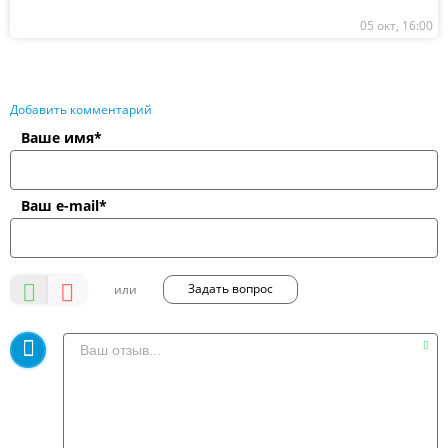
05 окт, 16:00
Добавить комментарий
Ваше имя*
Ваш e-mail*
Задать вопрос