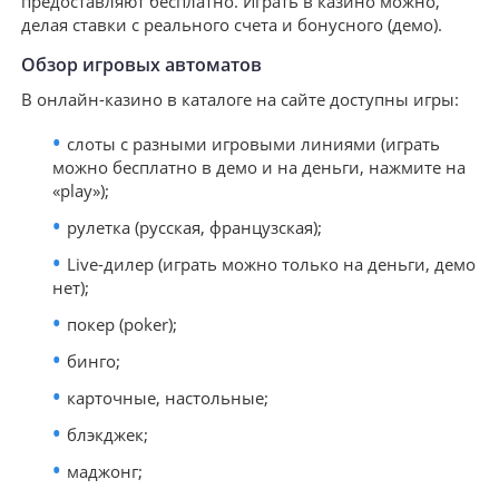
предоставляют бесплатно. Играть в казино можно,
делая ставки с реального счета и бонусного (демо).
Обзор игровых автоматов
В онлайн-казино в каталоге на сайте доступны игры:
слоты с разными игровыми линиями (играть
можно бесплатно в демо и на деньги, нажмите на
«play»);
рулетка (русская, французская);
Live-дилер (играть можно только на деньги, демо
нет);
покер (poker);
бинго;
карточные, настольные;
блэкджек;
маджонг;