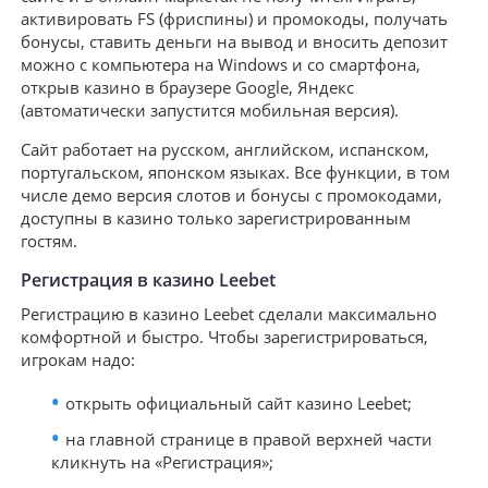
активировать FS (фриспины) и промокоды, получать
бонусы, ставить деньги на вывод и вносить депозит
можно с компьютера на Windows и со смартфона,
открыв казино в браузере Google, Яндекс
(автоматически запустится мобильная версия).
Сайт работает на русском, английском, испанском,
португальском, японском языках. Все функции, в том
числе демо версия слотов и бонусы с промокодами,
доступны в казино только зарегистрированным
гостям.
Регистрация в казино Leebet
Регистрацию в казино Leebet сделали максимально
комфортной и быстро. Чтобы зарегистрироваться,
игрокам надо:
открыть официальный сайт казино Leebet;
на главной странице в правой верхней части
кликнуть на «Регистрация»;