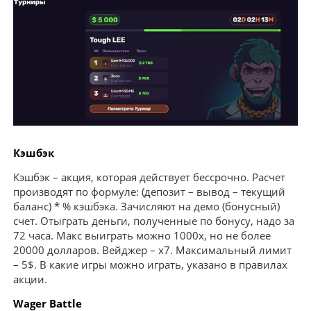
Кэшбэк
Кэшбэк – акция, которая действует бессрочно. Расчет
производят по формуле: (депозит – вывод – текущий
баланс) * % кэшбэка. Зачисляют на демо (бонусный)
счет. Отыграть деньги, полученные по бонусу, надо за
72 часа. Макс выиграть можно 1000х, но не более
20000 долларов. Вейджер – х7. Максимальный лимит
– 5$. В какие игры можно играть, указано в правилах
акции.
Wager Battle