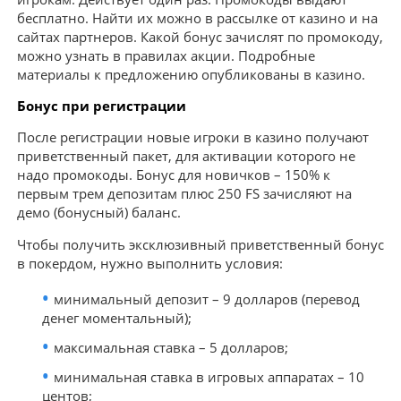
бесплатно. Найти их можно в рассылке от казино и на
сайтах партнеров. Какой бонус зачислят по промокоду,
можно узнать в правилах акции. Подробные
материалы к предложению опубликованы в казино.
Бонус при регистрации
После регистрации новые игроки в казино получают
приветственный пакет, для активации которого не
надо промокоды. Бонус для новичков – 150% к
первым трем депозитам плюс 250 FS зачисляют на
демо (бонусный) баланс.
Чтобы получить эксклюзивный приветственный бонус
в покердом, нужно выполнить условия:
минимальный депозит – 9 долларов (перевод
денег моментальный);
максимальная ставка – 5 долларов;
минимальная ставка в игровых аппаратах – 10
центов;