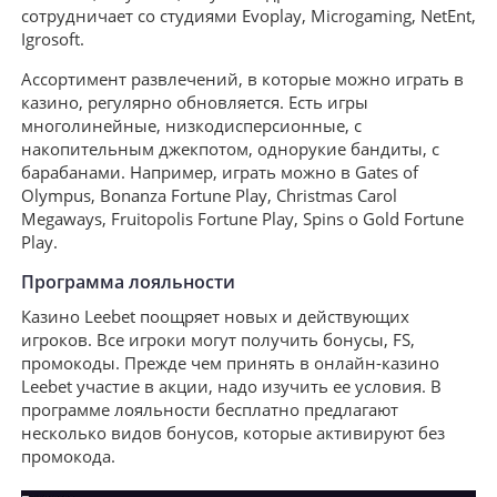
сотрудничает со студиями Evoplay, Microgaming, NetEnt,
Igrosoft.
Ассортимент развлечений, в которые можно играть в
казино, регулярно обновляется. Есть игры
многолинейные, низкодисперсионные, с
накопительным джекпотом, однорукие бандиты, с
барабанами. Например, играть можно в Gates of
Olympus, Bonanza Fortune Play, Christmas Carol
Megaways, Fruitopolis Fortune Play, Spins o Gold Fortune
Play.
Программа лояльности
Казино Leebet поощряет новых и действующих
игроков. Все игроки могут получить бонусы, FS,
промокоды. Прежде чем принять в онлайн-казино
Leebet участие в акции, надо изучить ее условия. В
программе лояльности бесплатно предлагают
несколько видов бонусов, которые активируют без
промокода.