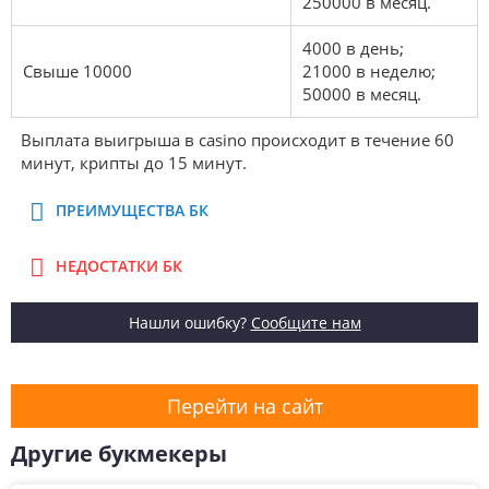
250000 в месяц.
4000 в день;
Свыше 10000
21000 в неделю;
50000 в месяц.
Выплата выигрыша в casino происходит в течение 60
минут, крипты до 15 минут.
ПРЕИМУЩЕСТВА БК
НЕДОСТАТКИ БК
Нашли ошибку?
Сообщите нам
Перейти на cайт
Другие букмекеры