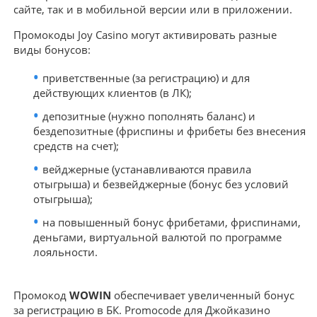
сайте, так и в мобильной версии или в приложении.
Промокоды Joy Casino могут активировать разные
виды бонусов:
приветственные (за регистрацию) и для
действующих клиентов (в ЛК);
депозитные (нужно пополнять баланс) и
бездепозитные (фриспины и фрибеты без внесения
средств на счет);
вейджерные (устанавливаются правила
отыгрыша) и безвейджерные (бонус без условий
отыгрыша);
на повышенный бонус фрибетами, фриспинами,
деньгами, виртуальной валютой по программе
лояльности.
Промокод
WOWIN
обеспечивает увеличенный бонус
за регистрацию в БК. Promocode для Джойказино