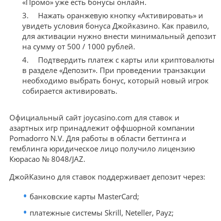
«Промо» уже есть бонусы онлайн.
Нажать оранжевую кнопку «Активировать» и
увидеть условия бонуса Джойказино. Как правило,
для активации нужно внести минимальный депозит
на сумму от 500 / 1000 рублей.
Подтвердить платеж с карты или криптовалюты
в разделе «Депозит». При проведении транзакции
необходимо выбрать бонус, который новый игрок
собирается активировать.
Официальный сайт joycasino.com для ставок и
азартных игр принадлежит оффшорной компании
Pomadorro N.V. Для работы в области беттинга и
гемблинга юридическое лицо получило лицензию
Кюрасао № 8048/JAZ.
ДжойКазино для ставок поддерживает депозит через:
банковские карты MasterCard;
платежные системы Skrill, Neteller, Payz;