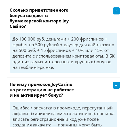
Сколько приветственного
бонуса выдают в
букмекерской конторе Joy
Casino?
До 100 000 руб. деньгами + 200 фриспинов +
фрибет на 500 рублей + ваучер для лайв-казино
на 500 руб. + 15 фриспинов + 10% или 15% от
депозита с использованием криптовалюты. В БК
один из самых интересных и крупных бонусов
на гемблинг-рынке.
Почему промокод JoyCasino
на регистрацию не работает
и не активирует бонус?
Ошибка / опечатка в промокоде, перепутанный
алфавит (кириллица вместо латиницы), попытка
вписать регистрационный код уже после
создания аккаунта — причины могут быть