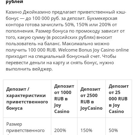
рублей
Казино Джойказино предлагает приветственный кэш-
бонус — до 100 000 руб. за депозит. Букмекерская
контора готова зачислить 50%, 150% или 200% от
пополнения. Размер бонуса по промокоду зависит от
того, какую сумму (в российских рублях) вносит
пользователь на баланс. Максимально можно
получить 100 000 RUB. Welcome Bonus Joy Casino online
приходит на специальный бонусный счет. Чтобы
перевести деньги на карту и снять бонус, нужно
выполнить вейджер.
Депозит
Депозит
Депозит /
Депозит
от 1000
от 25
характеристики
от 2500
RUB в
000 RUB
приветственного
RUB в
Joy
в Joy
бонуса
JoyCasino
Casino
Casino
Размер
приветственного
200%
150%
50%