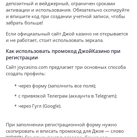
депозитный и вейджерный, ограничен сроками
активации и использования. Обязательно скопируйте
и впишите код при создании учетной записи, чтобы
забрать больше!
Если официальный сайт Джой казино не открывается
и не работает, стоит использовать зеркала.
Как использовать промокод ДжойКазино при
регистрации
Сайт joycasino.com предлагает три основных способа
создать профиль:
через форму (заполнить все поля);
с привязкой Телеграм (аккаунта в Telegram);
через Гугл (Google).
При заполнении регистрационной форму нужно
скопировать и вписать промокод для Джоя — слово