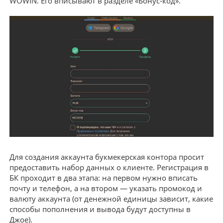
WOWIN. Его вписывают в разделе «Бонус-код».
Для создания аккаунта букмекерская контора просит
предоставить набор данных о клиенте. Регистрация в
БК проходит в два этапа: на первом нужно вписать
почту и телефон, а на втором — указать промокод и
валюту аккаунта (от денежной единицы зависит, какие
способы пополнения и вывода будут доступны в
Джое).