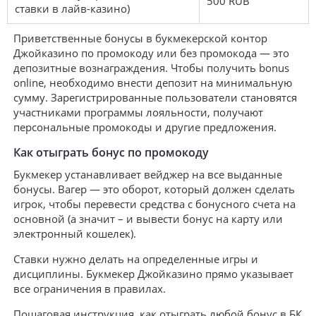
500 RUB
ставки в лайв-казино)
Приветственные бонусы в букмекерской контор
Джойказино по промокоду или без промокода — это
депозитные вознаграждения. Чтобы получить bonus
online, необходимо внести депозит на минимальную
сумму. Зарегистрированные пользователи становятся
участниками программы лояльности, получают
персональные промокоды и другие предложения.
Как отыграть бонус по промокоду
Букмекер устанавливает вейджер на все выданные
бонусы. Вагер — это оборот, который должен сделать
игрок, чтобы перевести средства с бонусного счета на
основной (а значит – и вывести бонус на карту или
электронный кошелек).
Ставки нужно делать на определенные игры и
дисциплины. Букмекер Джойказино прямо указывает
все ограничения в правилах.
Пошаговая инструкция, как отыграть любой бонус в БК