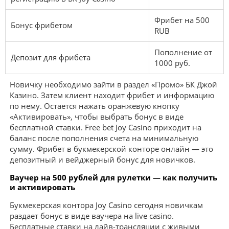
Фрибет на 500
Бонус фрибетом
RUB
Пополнение от
Депозит для фрибета
1000 руб.
Новичку необходимо зайти в раздел «Промо» БК Джой
Казино. Затем клиент находит фрибет и информацию
по нему. Остается нажать оранжевую кнопку
«Активировать», чтобы выбрать бонус в виде
бесплатной ставки. Free bet Joy Casino приходит на
баланс после пополнения счета на минимальную
сумму. Фрибет в букмекерской конторе онлайн — это
депозитный и вейджерный бонус для новичков.
Ваучер на 500 рублей для рулетки — как получить
и активировать
Букмекерская контора Joy Casino сегодня новичкам
раздает бонус в виде ваучера на live casino.
Бесплатные ставки на лайв-трансляции с живыми