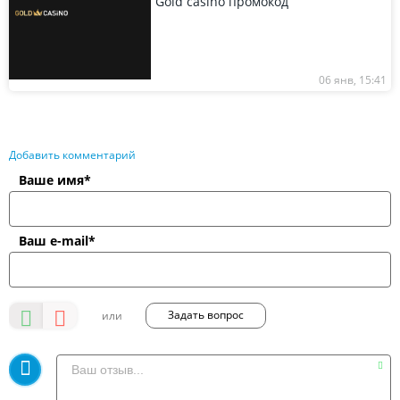
Gold casino промокод
06 янв, 15:41
Добавить комментарий
Ваше имя*
Ваш e-mail*
Задать вопрос