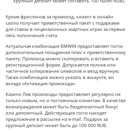
крупный депозит может составить 100 тысяч RUB).
Кроме фриспинов за промокод, клиент в онлайн
casino получает приветственный пакет с подарками
для ставок в лицензионных азартных играх за первые
пять пополнений счета.
Актуальная комбинация BMWIN предоставляет гостю
дополнительные поощрения плюс к приветственному
пакету. Промокод можно скопировать и вставить в
регистрационной форме. Допускается полное или
частичное копирование символов и ввод вручную.
Также комбинацию можно указать в аккаунте, во
вкладе «Активация промокода».
Казино Лев промокоды предоставляет регулярно не
только новым, но и постоянным клиентам. В качестве
вознаграждения может быть бездепозитный бонус
или депозитный. Действующие гости находят
предложения в рассылке на e-mail. Подарок за
крупный депозит может быть до 100 000 RUB.