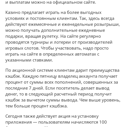
и выплатам можно на официальном сайте.
Казино предлагает играть на более выгодных
условиях и постоянным клиентам. Так, здесь всегда
действуют ежемесячные и еженедельные розыгрыши,
можно получать дополнительные ежедневные
подарки, вращая рулетку. На сайте регулярно
проводятся турниры и лотереи от производителей
игровых слотов. Чтобы участвовать, надо просто
играть на сайте в определенных автоматах с
указанными ставками.
По акционной системе клиентам дарит преимущества
кэшбэк. Каждую пятницу владелец аккаунта получает
процент от суммы всех пополнений, совершенных за
последние 7 дней. Если посетитель делает вывод
денег, то в следующий расчетный период получит
кэшбэк за вычетом суммы вывода. Чем выше уровень,
тем больше процент кэшбэка.
Сегодня также действует акция на установку
приложения — пользователям начисляются 100