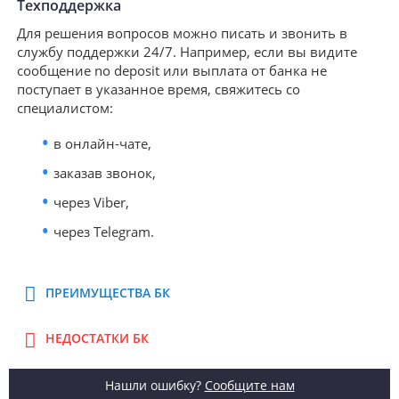
Техподдержка
Для решения вопросов можно писать и звонить в
службу поддержки 24/7. Например, если вы видите
сообщение no deposit или выплата от банка не
поступает в указанное время, свяжитесь со
специалистом:
в онлайн-чате,
заказав звонок,
через Viber,
через Telegram.
ПРЕИМУЩЕСТВА БК
НЕДОСТАТКИ БК
Нашли ошибку?
Сообщите нам