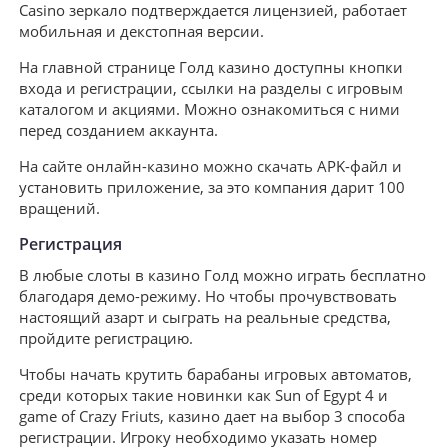
Casino зеркало подтверждается лицензией, работает
мобильная и декстопная версии.
На главной странице Голд казино доступны кнопки
входа и регистрации, ссылки на разделы с игровым
каталогом и акциями. Можно ознакомиться с ними
перед созданием аккаунта.
На сайте онлайн-казино можно скачать APK-файл и
установить приложение, за это компания дарит 100
вращений.
Регистрация
В любые слоты в казино Голд можно играть бесплатно
благодаря демо-режиму. Но чтобы прочувствовать
настоящий азарт и сыграть на реальные средства,
пройдите регистрацию.
Чтобы начать крутить барабаны игровых автоматов,
среди которых такие новинки как Sun of Egypt 4 и
game of Crazy Friuts, казино дает на выбор 3 способа
регистрации. Игроку необходимо указать номер