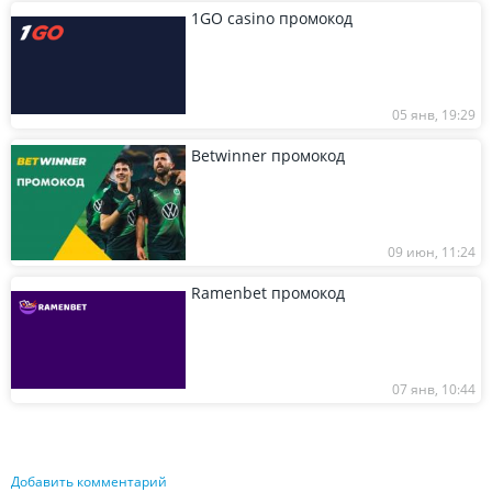
1GO casino промокод
05 янв, 19:29
Betwinner промокод
09 июн, 11:24
Ramenbet промокод
07 янв, 10:44
Добавить комментарий