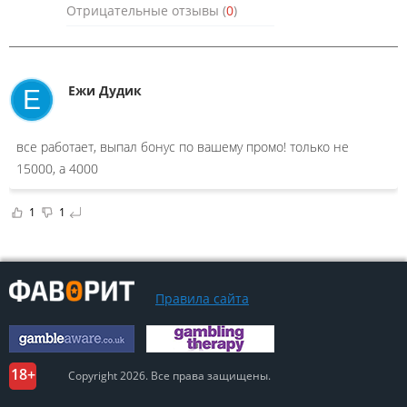
Отрицательные отзывы (
0
)
Ежи Дудик
Е
все работает, выпал бонус по вашему промо! только не
15000, а 4000
1
1
Правила сайта
Copyright 2026. Все права защищены.