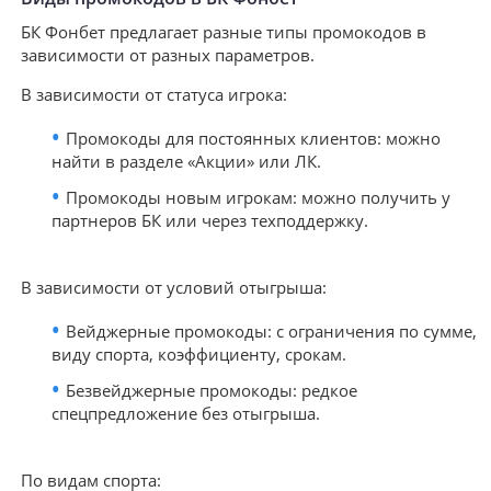
БК Фонбет предлагает разные типы промокодов в
зависимости от разных параметров.
В зависимости от статуса игрока:
Промокоды для постоянных клиентов: можно
найти в разделе «Акции» или ЛК.
Промокоды новым игрокам: можно получить у
партнеров БК или через техподдержку.
В зависимости от условий отыгрыша:
Вейджерные промокоды: с ограничения по сумме,
виду спорта, коэффициенту, срокам.
Безвейджерные промокоды: редкое
спецпредложение без отыгрыша.
По видам спорта: