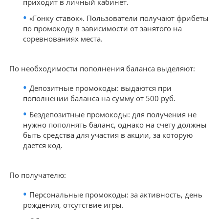
приходит в личный кабинет.
«Гонку ставок». Пользователи получают фрибеты
по промокоду в зависимости от занятого на
соревнованиях места.
По необходимости пополнения баланса выделяют:
Депозитные промокоды: выдаются при
пополнении баланса на сумму от 500 руб.
Бездепозитные промокоды: для получения не
нужно пополнять баланс, однако на счету должны
быть средства для участия в акции, за которую
дается код.
По получателю:
Персональные промокоды: за активность, день
рождения, отсутствие игры.