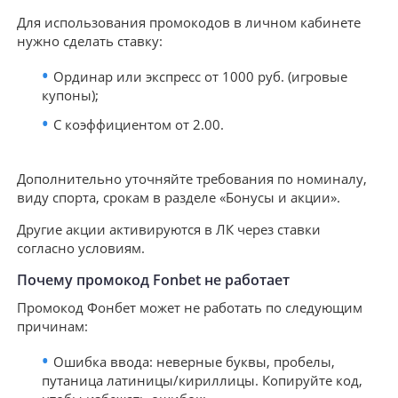
Для использования промокодов в личном кабинете
нужно сделать ставку:
Ординар или экспресс от 1000 руб. (игровые
купоны);
С коэффициентом от 2.00.
Дополнительно уточняйте требования по номиналу,
виду спорта, срокам в разделе «Бонусы и акции».
Другие акции активируются в ЛК через ставки
согласно условиям.
Почему промокод Fonbet не работает
Промокод Фонбет может не работать по следующим
причинам:
Ошибка ввода: неверные буквы, пробелы,
путаница латиницы/кириллицы. Копируйте код,