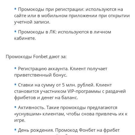
Промокоды при регистрации: используются на
сайте или в мобильном приложении при открытии
учетной записи.
Промокоды в ЛК: используются в личном
кабинете.
Промокоды Fonbet дают за:
Регистрацию аккаунта. Клиент получает
приветственный бонус.
Ставки на сумму от 5 млн. рублей. Клиент
становится участником VIP-программы с раздачей
фрибетов и денег на баланс.
Активность. Такие промокоды предлагаются
«уснувшим» клиентам, чтобы снова привлечь их к
игре.
День рождения. Промокод Фонбет на фрибет