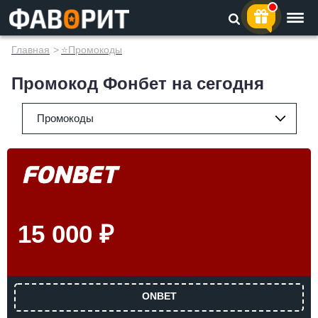
Главная
>
⭐Промокоды
Промокод Фонбет на сегодня
Промокоды
15 000 ₽
ONBET