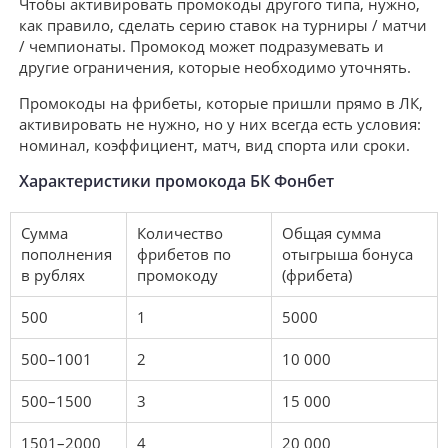
Чтобы активировать промокоды другого типа, нужно,
как правило, сделать серию ставок на турниры / матчи
/ чемпионаты. Промокод может подразумевать и
другие ограничения, которые необходимо уточнять.
Промокоды на фрибеты, которые пришли прямо в ЛК,
активировать не нужно, но у них всегда есть условия:
номинал, коэффициент, матч, вид спорта или сроки.
Характеристики промокода БК Фонбет
Сумма
Количество
Общая сумма
пополнения
фрибетов по
отыгрыша бонуса
в рублях
промокоду
(фрибета)
500
1
5000
500–1001
2
10 000
500–1500
3
15 000
1501–2000
4
20 000