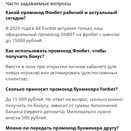
Часто задаваемые вопросы
Какой промокод Фонбет рабочий и актуальный
сегодня?
В 2026 года в БК Fonbet актуален только наш
официальный промокод ONBET на фрибет с шансом
до 15000 рублей.
Как использовать промокод Фонбет, чтобы
получить бонус?
Ввести в поле при открытии личном кабинете (для
новых игроков) или активировать (для постоянных
клиентов).
Сколько приносит промокод букмекера Fonbet?
До 15 000 рублей. Но ответ на вопрос, сколько можно
получить по бонусу, зависит от суммы пополнения
баланса (первого депозита). Минимально нужно
внести 500 рублей.
Можно ли передать промокод букмекера другу?