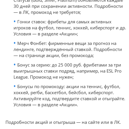
30 дней при сохранении активности. Подробности
— в ЛК, промокод не требуется;
Гонки ставок: фрибеты для самых активных
игроков на футбол, теннис, хоккей, киберспорт и др.
Условия — в разделе «Акции»;
Мерч Фонбет: фирменные вещи за прогноз на
лендинге, подтверждённый ставкой. Подробности
— на странице акции, без промокода;
Бонус за серию: до 25 000 руб. фрибетами за три
выигрышных ставки подряд, например, на ESL Pro
League. Промокод не нужен;
Бонусы по промокоду: акции на теннис, футбол,
хоккей, регби, баскетбол, бейсбол, киберспорт.
Активируйте код, подтвердите ставкой и отыграйте.
Условия — в разделе «Акции».
Подробности акций и отыгрыша — на сайте или в ЛК.