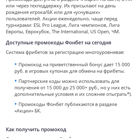
или через техподдержку. Их присылают на день
рождения игрока/БК или для «уснувших»
пользователей. Акции еженедельно, чаще перед
турнирами: ESL Pro League, Лига чемпионов, Лига
Европы, Еврокубок, The International, US Open, ЧМ.
Доступные промокоды Фонбет на сегодня
Система фрибетов за регистрацию многоуровневая:
Промокод на приветственный бонус дает 15 000
руб. в игровых купонах для обмена на фрибеты.
Партнерские коды можно использовать для
получения от 15 000 до 25 000+ руб., но у них есть
дополнительные условия и их сложнее отыграть*).
Промокоды Фонбет публикаются в разделе
«Акции» БК.
Как получить промокод