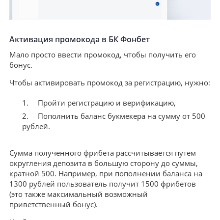
Активация промокода в БК Фонбет
Мало просто ввести промокод, чтобы получить его
бонус.
Чтобы активировать промокод за регистрацию, нужно:
Пройти регистрацию и верификацию,
Пополнить баланс букмекера на сумму от 500
рублей.
Сумма полученного фрибета рассчитывается путем
округления депозита в большую сторону до суммы,
кратной 500. Например, при пополнении баланса на
1300 рублей пользователь получит 1500 фрибетов
(это также максимальный возможный
приветственный бонус).