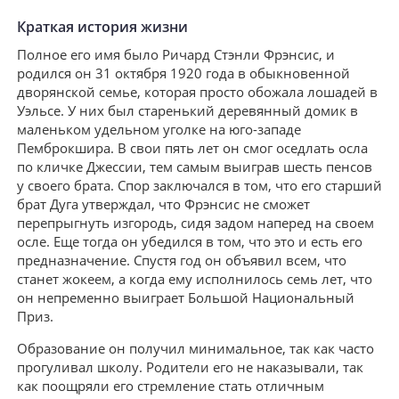
Краткая история жизни
Полное его имя было Ричард Стэнли Фрэнсис, и
родился он 31 октября 1920 года в обыкновенной
дворянской семье, которая просто обожала лошадей в
Уэльсе. У них был старенький деревянный домик в
маленьком удельном уголке на юго-западе
Пемброкшира. В свои пять лет он смог оседлать осла
по кличке Джессии, тем самым выиграв шесть пенсов
у своего брата. Спор заключался в том, что его старший
брат Дуга утверждал, что Фрэнсис не сможет
перепрыгнуть изгородь, сидя задом наперед на своем
осле. Еще тогда он убедился в том, что это и есть его
предназначение. Спустя год он объявил всем, что
станет жокеем, а когда ему исполнилось семь лет, что
он непременно выиграет Большой Национальный
Приз.
Образование он получил минимальное, так как часто
прогуливал школу. Родители его не наказывали, так
как поощряли его стремление стать отличным