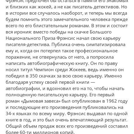
Фрэнсис предпочел бы остаться в памяти его знакомых
и близких как жокей, а не как писатель детективов. Но
в истории все случалось наоборот, и теперь мы всегда
будем помнить этого замечательного человека прежде
всего по его блистательным романам. В этом и состоит
вся ирония: вместо победы на скачке Большого
Национального Приза Фрэнсис начал свою карьеру
писателя-детектива. Публика очень симпатизировала
ему и, когда он потерпел такое профессиональное
поражение, не отвернулась от него, а попросила
написать автобиографическую книгу. Он по праву
носил титул Чемпион среди Жокеев, ведь именно он
победил в 350 скачках за всю свою карьеру. Именно
благодаря успеху своей первой книги —
автобиографии, и вдохновил его на то, чтобы начать
полноценную писательскую карьеру. Его первый
роман «Дымовая завеса» был опубликован в 1962 году
и последующие его произведения публиковались на
34-х языках по всему миру. Фрэнсис выдавал по одной
книге в год, и это был очень впечатляющий результат.
Общий объем продаж всех его произведений составил
более 60-ти миллионов копий.