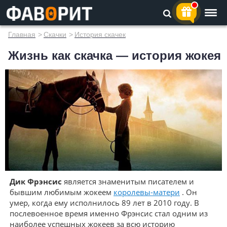
Главная
>
Скачки
>
История скачек
Жизнь как скачка — история жокея
Дик Фрэнсис
является знаменитым писателем и
бывшим любимым жокеем
королевы-матери
. Он
умер, когда ему исполнилось 89 лет в 2010 году. В
послевоенное время именно Фрэнсис стал одним из
наиболее успешных жокеев за всю историю