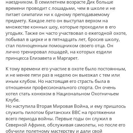
наездником. В семилетнем возрасте Дик больше
времени проводит с лошадьми, чем в школе и не
питает симпатии ни к одному преподаваемому
предмету. Каждое лето он выступал верхом на
множестве конных шоу, которые проходили в его
угодьях. Также он часто участвовал о ежегодной охоте,
побывал в цирке и в пятнадцать лет, бросив школу,
стал полноценным помощником своего отца. Он
лично тренировал лошадей, на которых ездили
принцесса Елизавета и Маргарет.
К тому времени его участие в охоте было постоянным,
и не менее пяти раз в неделю он выезжал с тем или
иным клубом. Но настоящая его страсть была в
отношении профессионального спорта. Он очень
хотел стать конюхом в Национальном Охотничьем
Клубе.
Но наступила Вторая Мировая Война, и ему пришлось
служить пилотом британских ВВС на протяжении
всего периода войны. Первые годы он служил в
Северной Африке, обслуживая самолеты, но после его
обучили полетному мастерству и дали свой