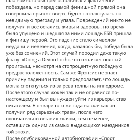
шла намного быстрее остальных и фактически
побеждала, но перед самой финишной прямой она
совершила прыжок вверх, будто натолкнулась на
невидимую преграду и упала. Повреждений никто не
получил и все остались живы и здоровы, но время
было упущено и шедшая за ними лошадь ESB пришла
к финишу первой. Это падение стало символом
неудачи и невезения, когда, казалось бы, победа была
уже без сомнений. Этот случай породил даже такую
фразу: «Doing a Devon Loch», что означает полный
проигрыш, несмотря на стопроцентную победную
предрасположенность. Сам же Фрэнсис не знает
причину падения и только предполагает, что лошадь
могла споткнуться из-за рева толпы на ипподроме.
После этого случая жокей так и не оправился по-
настоящему и был вынужден уйти из карьеры, став
писателем. В январе того же года на скачках он
получил ряд серьезных травм, после чего
окончательно оставил скачки, тем не менее,
оставшись одним из самых выдающихся наездников
той эпохи.
После опубликованной автобиографии «Спорт