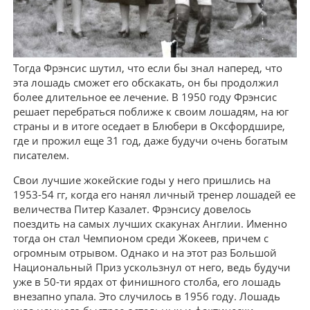
Тогда Фрэнсис шутил, что если бы знал наперед, что
эта лошадь сможет его обскакать, он бы продолжил
более длительное ее лечение. В 1950 году Фрэнсис
решает перебраться поближе к своим лошадям, на юг
страны и в итоге оседает в Блюбери в Оксфордшире,
где и прожил еще 31 год, даже будучи очень богатым
писателем.
Свои лучшие жокейские годы у него пришлись на
1953-54 гг, когда его нанял личный тренер лошадей ее
величества Питер Казалет. Фрэнсису довелось
поездить на самых лучших скакунах Англии. Именно
тогда он стал Чемпионом среди Жокеев, причем с
огромным отрывом. Однако и на этот раз Большой
Национальный Приз ускользнул от него, ведь будучи
уже в 50-ти ярдах от финишного столба, его лошадь
внезапно упала. Это случилось в 1956 году. Лошадь