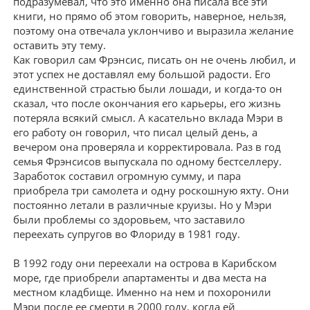
подразумевал, что это именно она писала все эти
книги, но прямо об этом говорить, наверное, нельзя,
поэтому она отвечала уклончиво и выразила желание
оставить эту тему.
Как говорил сам Фрэнсис, писать он не очень любил, и
этот успех не доставлял ему большой радости. Его
единственной страстью были лошади, и когда-то он
сказал, что после окончания его карьеры, его жизнь
потеряла всякий смысл. А касательно вклада Мэри в
его работу он говорил, что писал целый день, а
вечером она проверяла и корректировала. Раз в год
семья Фрэнсисов выпускала по одному бестселлеру.
Заработок составил огромную сумму, и пара
приобрела три самолета и одну роскошную яхту. Они
постоянно летали в различные круизы. Но у Мэри
были проблемы со здоровьем, что заставило
переехать супругов во Флориду в 1981 году.
В 1992 году они переехали на острова в Карибском
море, где приобрели апартаменты и два места на
местном кладбище. Именно на нем и похоронили
Мэри после ее смерти в 2000 году, когда ей