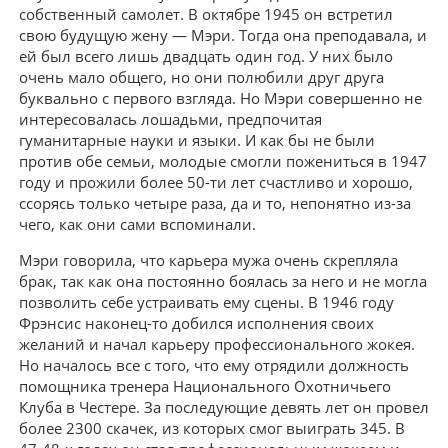
собственный самолет. В октябре 1945 он встретил
свою будущую жену — Мэри. Тогда она преподавала, и
ей был всего лишь двадцать один год. У них было
очень мало общего, но они полюбили друг друга
буквально с первого взгляда. Но Мэри совершенно не
интересовалась лошадьми, предпочитая
гуманитарные науки и языки. И как бы не были
против обе семьи, молодые смогли пожениться в 1947
году и прожили более 50-ти лет счастливо и хорошо,
ссорясь только четыре раза, да и то, непонятно из-за
чего, как они сами вспоминали.
Мэри говорила, что карьера мужа очень скрепляла
брак, так как она постоянно боялась за него и не могла
позволить себе устраивать ему сцены. В 1946 году
Фрэнсис наконец-то добился исполнения своих
желаний и начал карьеру профессионального жокея.
Но началось все с того, что ему отрядили должность
помощника тренера Национального Охотничьего
Клуба в Честере. За последующие девять лет он провел
более 2300 скачек, из которых смог выиграть 345. В