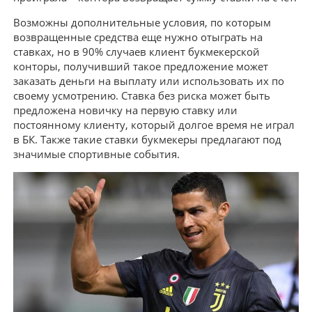
Возможны дополнительные условия, по которым
возвращенные средства еще нужно отыграть на
ставках, но в 90% случаев клиент букмекерской
конторы, получивший такое предложение может
заказать деньги на выплату или использовать их по
своему усмотрению. Ставка без риска может быть
предложена новичку на первую ставку или
постоянному клиенту, который долгое время не играл
в БК. Также такие ставки букмекеры предлагают под
значимые спортивные события.