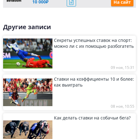
10 000₽
На сайт
Другие записи
Секреты успешных ставок на спорт:
можно ли с их помощью разбогатеть
09 ноя, 15:31
Ставки на коэффициенты 10 и более:
как выиграть
08 ноя, 10:55
Как делать ставки на собачьи бега?