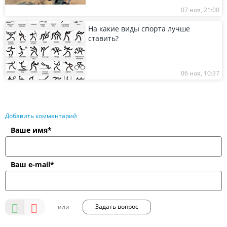
07 ноя, 21:00
На какие виды спорта лучше
ставить?
06 ноя, 10:37
Добавить комментарий
Ваше имя*
Ваш e-mail*
Задать вопрос