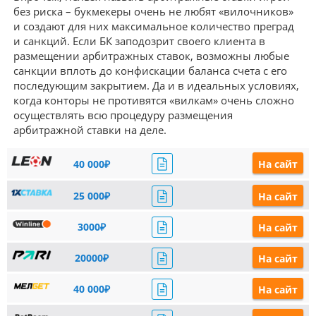
без риска – букмекеры очень не любят «вилочников»
и создают для них максимальное количество преград
и санкций. Если БК заподозрит своего клиента в
размещении арбитражных ставок, возможны любые
санкции вплоть до конфискации баланса счета с его
последующим закрытием. Да и в идеальных условиях,
когда конторы не противятся «вилкам» очень сложно
осуществлять всю процедуру размещения
арбитражной ставки на деле.
40 000₽
На сайт
25 000₽
На сайт
3000₽
На сайт
20000₽
На сайт
40 000₽
На сайт