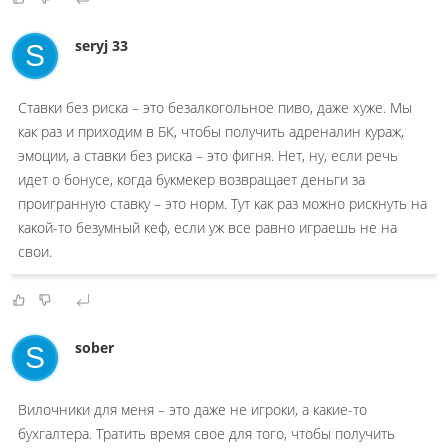
seryj 33
S
Ставки без риска – это безалкогольное пиво, даже хуже. Мы
как раз и приходим в БК, чтобы получить адреналин кураж,
эмоции, а ставки без риска – это фигня. Нет, ну, если речь
идет о бонусе, когда букмекер возвращает деньги за
проигранную ставку – это норм. Тут как раз можно рискнуть на
какой-то безумный кеф, если уж все равно играешь не на
свои.
sober
S
Вилочники для меня – это даже не игроки, а какие-то
бухгалтера. Тратить время свое для того, чтобы получить