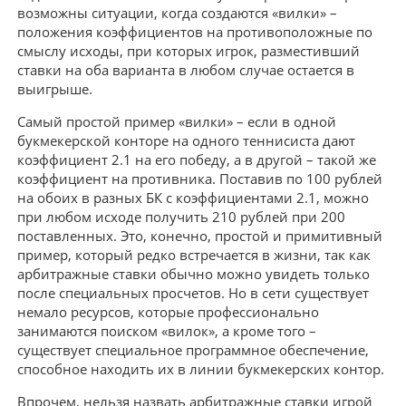
возможны ситуации, когда создаются «вилки» –
положения коэффициентов на противоположные по
смыслу исходы, при которых игрок, разместивший
ставки на оба варианта в любом случае остается в
выигрыше.
Самый простой пример «вилки» – если в одной
букмекерской конторе на одного теннисиста дают
коэффициент 2.1 на его победу, а в другой – такой же
коэффициент на противника. Поставив по 100 рублей
на обоих в разных БК с коэффициентами 2.1, можно
при любом исходе получить 210 рублей при 200
поставленных. Это, конечно, простой и примитивный
пример, который редко встречается в жизни, так как
арбитражные ставки обычно можно увидеть только
после специальных просчетов. Но в сети существует
немало ресурсов, которые профессионально
занимаются поиском «вилок», а кроме того –
существует специальное программное обеспечение,
способное находить их в линии букмекерских контор.
Впрочем, нельзя назвать арбитражные ставки игрой