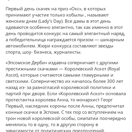
Первый день скачек на приз «Окс», в которых
принимают участие только кобылы , называют
женским днем (Lady’s Day). Все дамы в этот день
одеваются особенно элегантно, так как именно в этот
день проводится конкурс на самый элегантный наряд,
а победительница награждается призом — шикарным
автомобилем. Жюри конкурса составляют звезды
спорта, шоу- бизнеса, журналисты.
«Эпсомское Дерби» издавна соперничает с другими
престижными скачками — Королевский Аскот (Royal
Ascot), которые считаются самыми гламурными и
светскими. Соперничество их началось более 300 лет
назад из- за разногласий королевской политики и
партий при дворе. Если «Королевский Аскот» основала
протестантка королева Анна, то монархист Георг
Первый, наследник короны после Анны, предпочитал
конные скачки в Эспоме. С тех пор со вступлением на
трон новой королевской особы, симпатии поочередно
менялись то в одну, то в другую сторону в
зависимости от политических предпочтений.