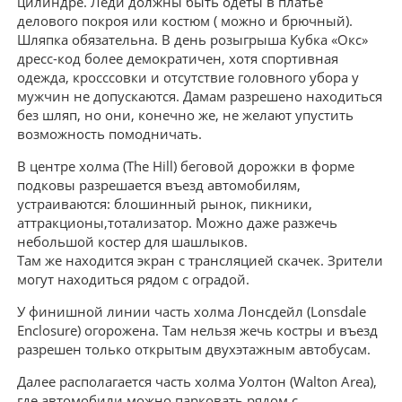
цилиндре. Леди должны быть одеты в платье
делового покроя или костюм ( можно и брючный).
Шляпка обязательна. В день розыгрыша Кубка «Окс»
дресс-код более демократичен, хотя спортивная
одежда, кросссовки и отсутствие головного убора у
мужчин не допускаются. Дамам разрешено находиться
без шляп, но они, конечно же, не желают упустить
возможность помодничать.
В центре холма (The Hill) беговой дорожки в форме
подковы разрешается въезд автомобилям,
устраиваются: блошинный рынок, пикники,
аттракционы,тотализатор. Можно даже разжечь
небольшой костер для шашлыков.
Там же находится экран с трансляцией скачек. Зрители
могут находиться рядом с оградой.
У финишной линии часть холма Лонсдейл (Lonsdale
Enclosure) огорожена. Там нельзя жечь костры и въезд
разрешен только открытым двухэтажным автобусам.
Далее располагается часть холма Уолтон (Walton Area),
где автомобили можно парковать рядом с