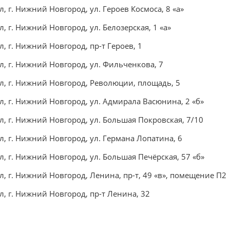
, г. Нижний Новгород, ул. Героев Космоса, 8 «а»
, г. Нижний Новгород, ул. Белозерская, 1 «а»
л, г. Нижний Новгород, пр-т Героев, 1
л, г. Нижний Новгород, ул. Фильченкова, 7
бл, г. Нижний Новгород, Революции, площадь, 5
л, г. Нижний Новгород, ул. Адмирала Васюнина, 2 «б»
л, г. Нижний Новгород, ул. Большая Покровская, 7/10
л, г. Нижний Новгород, ул. Германа Лопатина, 6
л, г. Нижний Новгород, ул. Большая Печёрская, 57 «б»
л, г. Нижний Новгород, Ленина, пр-т, 49 «в», помещение П2
л, г. Нижний Новгород, пр-т Ленина, 32