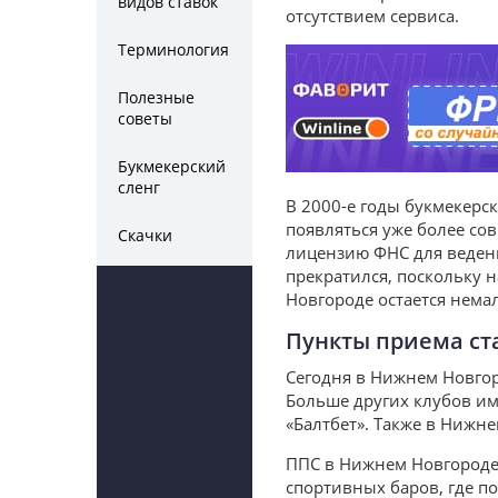
видов ставок
отсутствием сервиса.
Терминология
Полезные
советы
Букмекерский
сленг
В 2000-е годы букмекерск
появляться уже более со
Скачки
лицензию ФНС для ведени
прекратился, поскольку 
Новгороде остается нема
Пункты приема ст
Сегодня в Нижнем Новгор
Больше других клубов им
«Балтбет». Также в Нижне
ППС в Нижнем Новгороде 
спортивных баров, где по