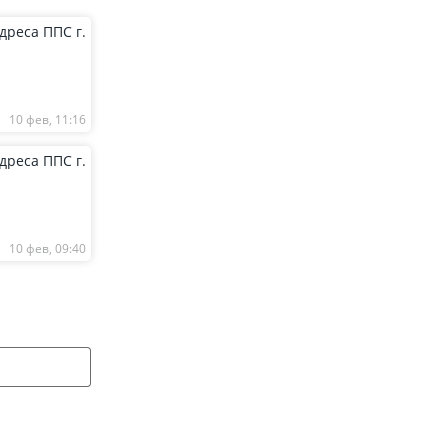
дреса ППС г.
10 фев, 11:16
дреса ППС г.
10 фев, 09:40