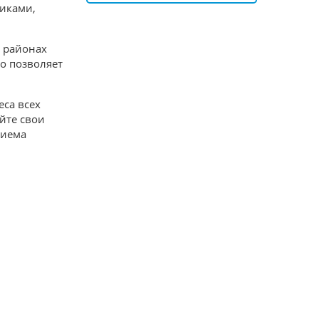
иками,
м районах
то позволяет
еса всех
йте свои
риема