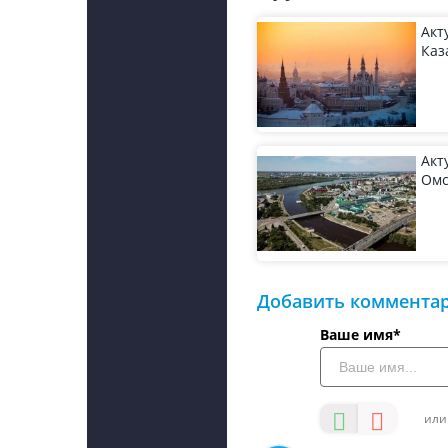
Акт
Каз
Акт
Омс
Добавить коммента
Ваше имя*