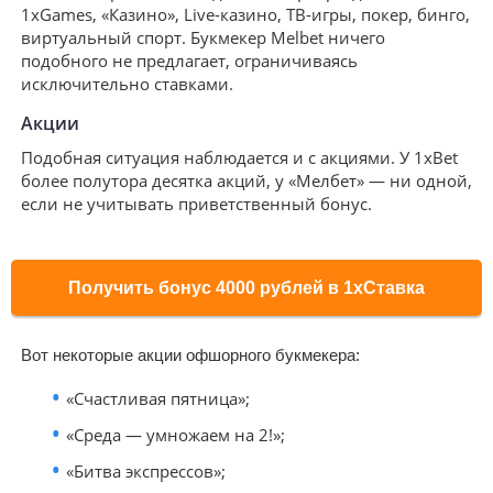
1xGames, «Казино», Live-казино, ТВ-игры, покер, бинго,
виртуальный спорт. Букмекер Melbet ничего
подобного не предлагает, ограничиваясь
исключительно ставками.
Акции
Подобная ситуация наблюдается и с акциями. У 1xBet
более полутора десятка акций, у «Мелбет» — ни одной,
если не учитывать приветственный бонус.
Получить бонус 4000 рублей в 1хСтавка
Вот некоторые акции офшорного букмекера:
«Счастливая пятница»;
«Среда — умножаем на 2!»;
«Битва экспрессов»;