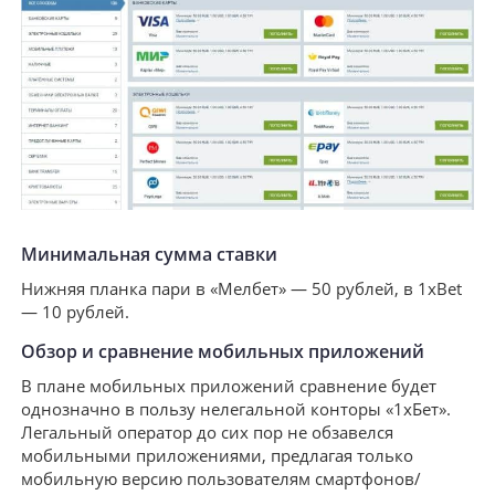
Минимальная сумма ставки
Нижняя планка пари в «Мелбет» — 50 рублей, в 1xBet
— 10 рублей.
Обзор и сравнение мобильных приложений
В плане мобильных приложений сравнение будет
однозначно в пользу нелегальной конторы «1xБет».
Легальный оператор до сих пор не обзавелся
мобильными приложениями, предлагая только
мобильную версию пользователям смартфонов/