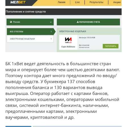
БК 1xBet ведет деятельность в большинстве стран
мира и оперирует более чем шестью десятками валют.
Поэтому контора дает много предложений по вводу/
выводу средств. У букмекера 137 способов
пополнения баланса и 130 вариантов вывода
выигрыша. Оператор работает с картами банков,
электронными кошельками, операторами мобильной
связи, системой интернет-банкинга, наличными,
предоплаченными картами, электронными
ваучерами, криптовалютой и др.