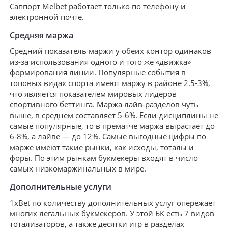
Саппорт Melbet работает только по телефону и
электронной почте.
Средняя маржа
Средний показатель маржи у обеих контор одинаков
из-за использования одного и того же «движка»
формирования линии. Популярные события в
топовых видах спорта имеют маржу в районе 2.5-3%,
что является показателем мировых лидеров
спортивного беттинга. Маржа лайв-разделов чуть
выше, в среднем составляет 5-6%. Если дисциплины не
самые популярные, то в прематче маржа вырастает до
6-8%, а лайве — до 12%. Самые выгодные цифры по
марже имеют такие рынки, как исходы, тоталы и
форы. По этим рынкам букмекеры входят в число
самых низкомаржинальных в мире.
Дополнительные услуги
1xBet по количеству дополнительных услуг опережает
многих легальных букмекеров. У этой БК есть 7 видов
тотализаторов, а также десятки игр в разделах